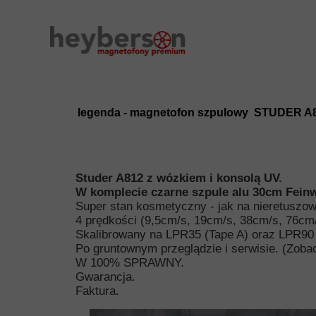
legenda - magnetofon
szpulowy
STUDER A
Studer A812 z wózkiem i konsolą UV.
W komplecie czarne szpule alu 30cm Fein
Super stan kosmetyczny - jak na nieretuszo
4 prędkości (9,5cm/s, 19cm/s, 38cm/s, 76cm/
Skalibrowany na LPR35 (Tape A) oraz LPR90
Po gruntownym przeglądzie i serwisie. (Zoba
W 100% SPRAWNY.
Gwarancja.
Faktura.