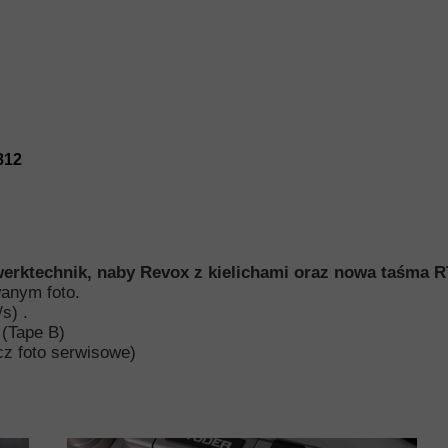
812
werktechnik, naby Revox z kielichami oraz nowa taśma
wanym foto.
s) .
 (Tape B)
cz foto serwisowe)