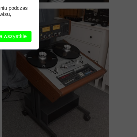
eniu podczas
wisu,
a wszystkie