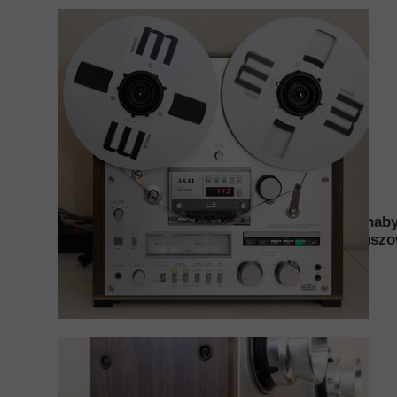
Akai GX-625
magnetofon
W komplecie widoczne na fotografiach nab
szpulowy
AKAI
Super stan kosmetyczny - jak na nieretusz
GX-625
Po gruntownym przeglądzie i serwisie.
W 100% SPRAWNY.
Gwarancja.
Faktura.